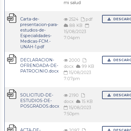
mi salud
Carta-de-
2524
pdf
DESCAR
presentacion-para-
88 KB
estudios-de-
15/08/2023
Especialidades-
7:04pm
Medicas-FCM.-
UNAH-1.pdf
DECLARACION-
2000
DESCAR
OFRENDADA-DE-
docx
99 KB
PATROCINIO.docx
15/08/2023
7:07pm
SOLICITUD-DE-
2190
DESCAR
ESTUDIOS-DE-
docx
15 KB
POSGRADOS.docx
15/08/2023
7:50pm
ACTA-DE-
2097
DESCAR