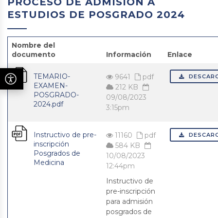
PROCESO DE ADMISIÓN A
ESTUDIOS DE POSGRADO 2024
Nombre del
documento
Información
Enlace
TEMARIO-
9641
pdf
DESCAR
EXAMEN-
212 KB
POSGRADO-
09/08/2023
2024.pdf
3:15pm
Instructivo de pre-
11160
pdf
DESCAR
inscripción
584 KB
Posgrados de
10/08/2023
Medicina
12:44pm
Instructivo de
pre-inscripción
para admisión
posgrados de