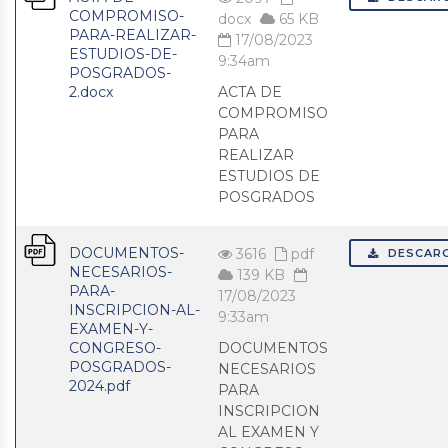
COMPROMISO-
docx
65 KB
PARA-REALIZAR-
17/08/2023
ESTUDIOS-DE-
9:34am
POSGRADOS-
2.docx
ACTA DE
COMPROMISO
PARA
REALIZAR
ESTUDIOS DE
POSGRADOS
DOCUMENTOS-
3616
pdf
DESCAR
NECESARIOS-
139 KB
PARA-
17/08/2023
INSCRIPCION-AL-
9:33am
EXAMEN-Y-
CONGRESO-
DOCUMENTOS
POSGRADOS-
NECESARIOS
2024.pdf
PARA
INSCRIPCION
AL EXAMEN Y