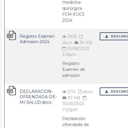
medicina
quirúrgica
FCM-EUCS
2024
Registro Examen
3926
DESCAR
Admision 2024.
docx
94 KB
15/08/2023
3:16pm
Registro
Examen de
admisión
DECLARACION-
2114
docx
DESCAR
OFRENDADA-DE-
97 KB
MI-SALUD.docx
15/08/2023
7:02pm
Declaración
ofrendada de