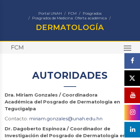
Portal UNAH
FCM
Posgrados
Posgrados de Medicina: Oferta académica
DERMATOLOGÍA
FCM
TO
AUTORIDADES
Dra. Miriam Gonzales / Coordinadora
Académica del Posgrado de Dermatologia en
Tegucigalpa
Contacto:
miriam.gonzales@unah.edu.hn
Dr. Dagoberto Espinoza / Coordinador de
Investigación
del Posgrado de Dermatologia en