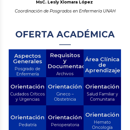
MsC. Lesly Xiomara López
Coordinación de Posgrados en Enfermería UNAH
OFERTA ACADÉMICA
Requisitos
Aspectos
Área Clínica
y
Generales
de
Documentación
Posgrado de
Aprendizaje
Archivos
Enfermería
Descargables
Orientación
Orientación
Orientación
Cuidados Críticos
Gineco –
Salud Familiar y
y Urgencias
Obstetricia
Comunitaria
Orientación
Orientación
Orientación
Hemato
Pediatría
Perioperatoria
Oncología