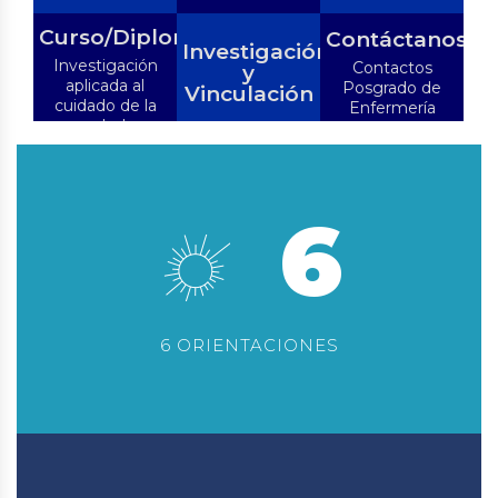
Curso/Diplomado
Contáctanos
Investigación
Investigación
Contactos
y
aplicada al
Posgrado de
Vinculación
cuidado de la
Enfermería
salud
6
6 ORIENTACIONES