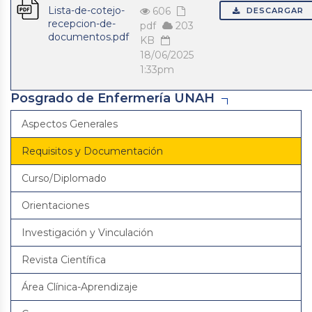
Lista-de-cotejo-
606
DESCARGAR
recepcion-de-
pdf
203
documentos.pdf
KB
18/06/2025
1:33pm
Posgrado de Enfermería UNAH
Aspectos Generales
Requisitos y Documentación
Curso/Diplomado
Orientaciones
Investigación y Vinculación
Revista Científica
Área Clínica-Aprendizaje