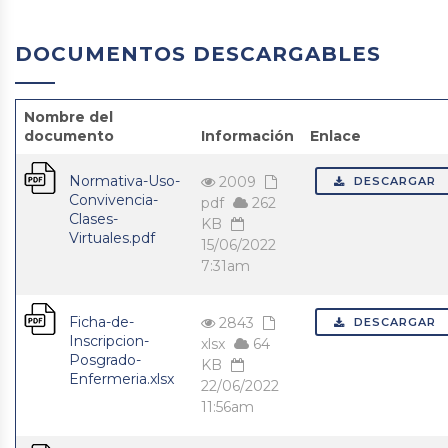
DOCUMENTOS DESCARGABLES
Nombre del
documento
Información
Enlace
Normativa-Uso-
2009
DESCARGAR
Convivencia-
pdf
262
Clases-
KB
Virtuales.pdf
15/06/2022
7:31am
Ficha-de-
2843
DESCARGAR
Inscripcion-
xlsx
64
Posgrado-
KB
Enfermeria.xlsx
22/06/2022
11:56am