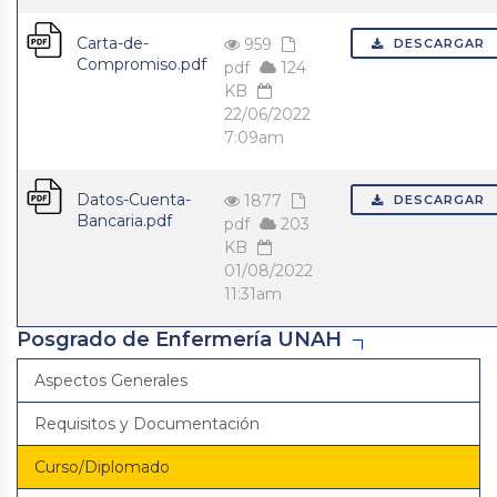
Carta-de-
959
DESCARGAR
Compromiso.pdf
pdf
124
KB
22/06/2022
7:09am
Datos-Cuenta-
1877
DESCARGAR
Bancaria.pdf
pdf
203
KB
01/08/2022
11:31am
Posgrado de Enfermería UNAH
Aspectos Generales
Requisitos y Documentación
Curso/Diplomado