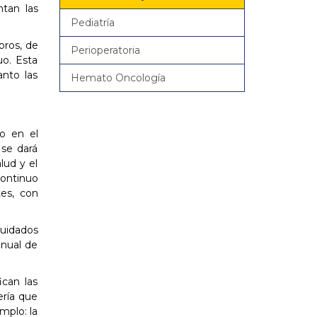
ntan las
Pediatría
bros, de
Perioperatoria
uo. Esta
anto las
Hemato Oncología
co en el
 se dará
lud y el
ontinuo
tes, con
cuidados
anual de
ican las
ería que
mplo: la