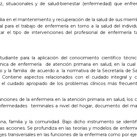
, situacionales y de salud-bienestar (enfermedad) que enfre
milia en el mantenimiento y recuperación de la salud de sus miem
 para el trabajo de enfermería en torno a la salud del individ
r el tipo de intervenciones del profesional de enfermería t
tudiante para la aplicación del conocimiento científico técni
ínica de enfermería de atención primaria en salud, en la cual
uo y la familia de acuerdo a la normativa de la Secretaría de Sa
Contiene aspectos relacionados con el cuidado integral y c
do el cuidado apropiado de los problemas clínicos más frecuen
nciones de la enfermera en la atención primaria en salud, los 
 enfermedades terminales a nivel del hogar, documento del m
na, familia y la comunidad. Bajo dicho instrumento se identif
las acciones. Se profundiza en las teorías y modelos de enferm
ejes transversales en las funciones de la enfermera como por eje