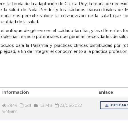
m; la teoría de la adaptación de Calixta Roy; la teoría de necesi
de la salud de Nola Pender y los cuidados transculturales de 
eoría nos permite valorar la cosmovisión de la salud que ti
uralidad de la salud.
l enfoque de género en el cuidado familiar, y las diferentes f
problemas reales o potenciales que generan necesidades de salud
ulos para la Pasantía y prácticas clínicas distribuidas por ro
idad, a fin de integrar el conocimiento a la práctica profesiona
Información
Enlace
2944
pdf
1.3 MB
23/06/2022
DESCAR
6:48am