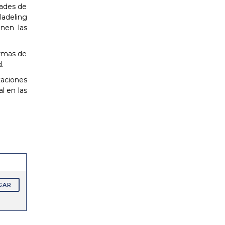
dades de
Madeling
enen las
ormas de
.
taciones
l en las
GAR